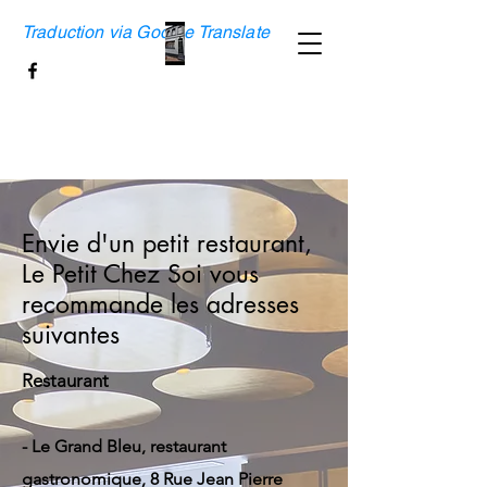
Traduction via Google Translate
Envie d'un petit restaurant,
Le Petit Chez Soi vous
recommande les adresses
suivantes
Restaurant
- Le Grand Bleu, restaurant
gastronomique, 8 Rue Jean Pierre