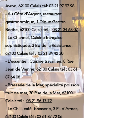
Avron, 62100 Calais tél:
03 21 97 97 98
- Au Côte d'Argent, restaurant
gastronomique, 1 Digue Gaston
Berthe, 62100 Calais tél :
03 21 34 68 07
- Le Channel, Cuisine française
sophistiquée, 3 Bd de la Résistance,
62100 Calais tél :
03 21 34 42 30
- L'essentiel, Cuisine travaillée, 8 Rue
Jean de Vienne, 62100 Calais tél :
03 61
87 64 08
- Brasserie de la Mer, spécialité poisson
fruit de mer, 30 Rue de la Mer, 62100
Calais tél :
03 21 96 17 72
- Le Chill, café- brasserie, 3 Pl. d'Armes,
62100 Calais tél :
03 61 87 72 06