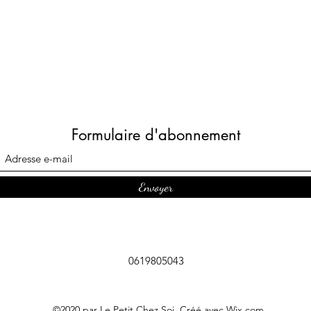
Formulaire d'abonnement
Envoyer
0619805043
©2020 par Le Petit Chez Soi. Créé avec Wix.com