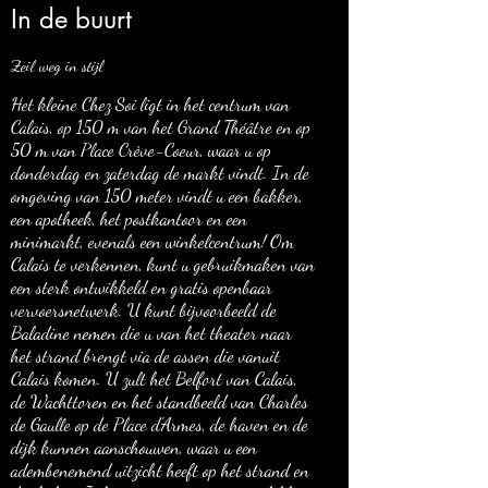
In de buurt
Zeil weg in stijl
Het kleine Chez Soi ligt in het centrum van
Calais, op 150 m van het Grand Théâtre en op
50 m van Place Crève-Coeur, waar u op
donderdag en zaterdag de markt vindt. In de
omgeving van 150 meter vindt u een bakker,
een apotheek, het postkantoor en een
minimarkt, evenals een winkelcentrum! Om
Calais te verkennen, kunt u gebruikmaken van
een sterk ontwikkeld en gratis openbaar
vervoersnetwerk. U kunt bijvoorbeeld de
Baladine nemen die u van het theater naar
het strand brengt via de assen die vanuit
Calais komen. U zult het Belfort van Calais,
de Wachttoren en het standbeeld van Charles
de Gaulle op de Place d'Armes, de haven en de
dijk kunnen aanschouwen, waar u een
adembenemend uitzicht heeft op het strand en