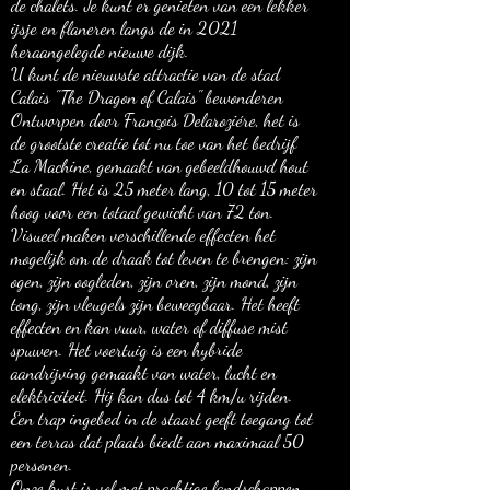
de chalets. Je kunt er genieten van een lekker
ijsje en flaneren langs de in 2021
heraangelegde nieuwe dijk.
U kunt de nieuwste attractie van de stad
Calais "The Dragon of Calais" bewonderen
Ontworpen door François Delaroziére, het is
de grootste creatie tot nu toe van het bedrijf
La Machine, gemaakt van gebeeldhouwd hout
en staal. Het is 25 meter lang, 10 tot 15 meter
hoog voor een totaal gewicht van 72 ton.
Visueel maken verschillende effecten het
mogelijk om de draak tot leven te brengen: zijn
ogen, zijn oogleden, zijn oren, zijn mond, zijn
tong, zijn vleugels zijn beweegbaar. Het heeft
effecten en kan vuur, water of diffuse mist
spuwen. Het voertuig is een hybride
aandrijving gemaakt van water, lucht en
elektriciteit. Hij kan dus tot 4 km/u rijden.
Een trap ingebed in de staart geeft toegang tot
een terras dat plaats biedt aan maximaal 50
personen.
Onze kust is vol met prachtige landschappen