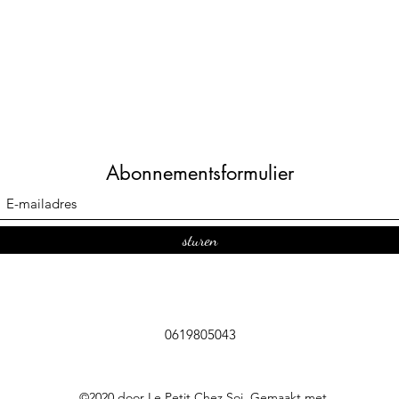
Abonnementsformulier
sturen
0619805043
©2020 door Le Petit Chez Soi. Gemaakt met