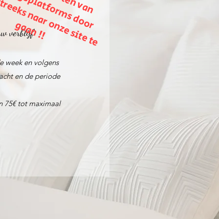
a
b
k
i
r
r
n
g
!
w verblijf
de week en volgens
acht en de periode
an 75€ tot maximaal